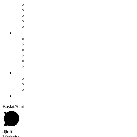
BAR TABURELERİ
BAR MASALARI
SEHPALAR
TV ÜNİTESİ
MASALAR
PROJELER
OTEL
RESTAURANT
OFİS
KONUT
TİCARİ ALAN
ÇOCUK ODASI
KURUMSAL
Biz Kimiz?
Üretim
Blog
İLETIŞIM
Başlat/Start
d|loft