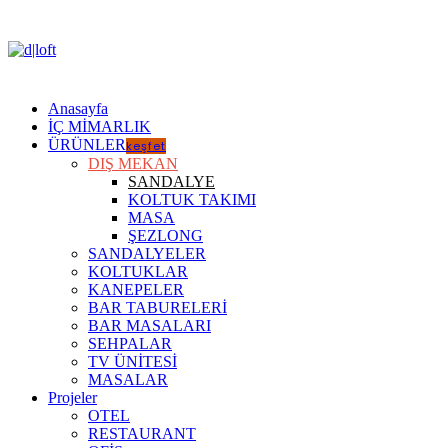
Anasayfa
İÇ MİMARLIK
ÜRÜNLER
keşfet
DIŞ MEKAN
SANDALYE
KOLTUK TAKIMI
MASA
ŞEZLONG
SANDALYELER
KOLTUKLAR
KANEPELER
BAR TABURELERİ
BAR MASALARI
SEHPALAR
TV ÜNİTESİ
MASALAR
Projeler
OTEL
RESTAURANT