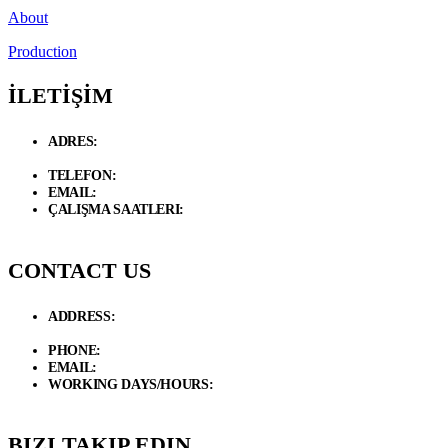
About
Production
İLETİŞİM
ADRES:
Necip Fazıl Bulvarı Güneyli Sk. 6/A 34775 Dudullu –
Ümraniye / İstanbul
TELEFON:
+90 534 846 72 47
EMAIL:
info@d-loft.com.tr
ÇALIŞMA SAATLERI:
Hafta İçi / 09.00 - 19.00 Cumartesi / 09:00 -
17:00
CONTACT US
ADDRESS:
Necip Fazıl Bulvarı Güneyli Sk. 6/A 34775 Dudullu –
Ümraniye / İstanbul
PHONE:
+90 534 846 72 47
EMAIL:
info@d-loft.com.tr
WORKING DAYS/HOURS:
Weekdays / 9:00 AM - 7:00 PM
Saturday/ 9:00 AM - 5:00 PM
BIZI TAKIP EDIN