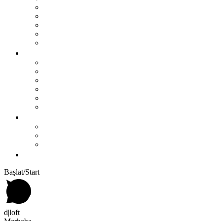
BAR TABURELERİ
BAR MASALARI
SEHPALAR
TV ÜNİTESİ
MASALAR
PROJELER
OTEL
RESTAURANT
OFİS
KONUT
TİCARİ ALAN
ÇOCUK ODASI
KURUMSAL
Biz Kimiz?
Üretim
Blog
İLETIŞIM
Başlat/Start
d|loft