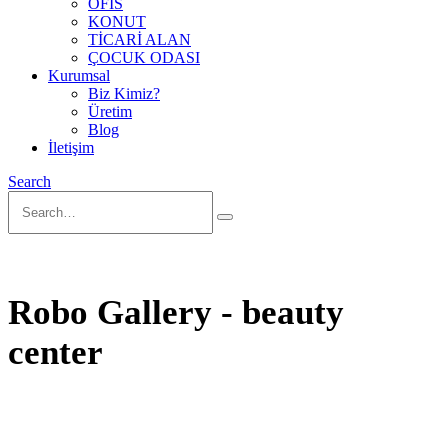
OFİS
KONUT
TİCARİ ALAN
ÇOCUK ODASI
Kurumsal
Biz Kimiz?
Üretim
Blog
İletişim
Search
Robo Gallery - beauty
center