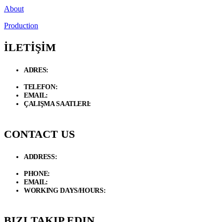
About
Production
İLETİŞİM
ADRES:
Necip Fazıl Bulvarı Güneyli Sk. 6/A 34775 Dudullu –
Ümraniye / İstanbul
TELEFON:
+90 534 846 72 47
EMAIL:
info@d-loft.com.tr
ÇALIŞMA SAATLERI:
Hafta İçi / 09.00 - 19.00 Cumartesi / 09:00 -
17:00
CONTACT US
ADDRESS:
Necip Fazıl Bulvarı Güneyli Sk. 6/A 34775 Dudullu –
Ümraniye / İstanbul
PHONE:
+90 534 846 72 47
EMAIL:
info@d-loft.com.tr
WORKING DAYS/HOURS:
Weekdays / 9:00 AM - 7:00 PM
Saturday/ 9:00 AM - 5:00 PM
BIZI TAKIP EDIN