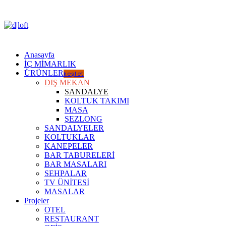
Anasayfa
İÇ MİMARLIK
ÜRÜNLER
keşfet
DIŞ MEKAN
SANDALYE
KOLTUK TAKIMI
MASA
ŞEZLONG
SANDALYELER
KOLTUKLAR
KANEPELER
BAR TABURELERİ
BAR MASALARI
SEHPALAR
TV ÜNİTESİ
MASALAR
Projeler
OTEL
RESTAURANT