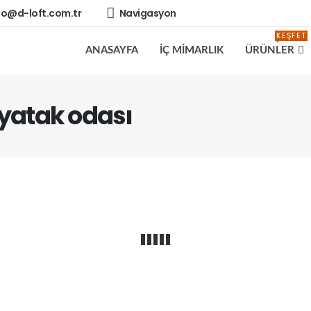
fo@d-loft.com.tr
Navigasyon
KEŞFET
ANASAYFA
İÇ MİMARLIK
ÜRÜNLER
 yatak odası