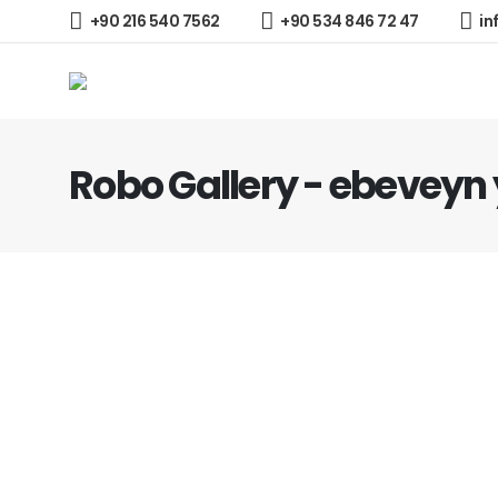
+90 216 540 7562
+90 534 846 72 47
in
Robo Gallery - ebeveyn