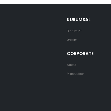
KURUMSAL
Biz Kimiz?
Üretim
CORPORATE
About
Production