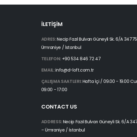
İLETİŞİM
ADRES:
Necip Fazıl Bulvarı Güneyli Sk. 6/A 3477
Ümraniye / İstanbul
TELEFON:
+90 534 846 72 47
EMAIL:
info@d-loft.com.tr
ÇALIŞMA SAATLERI:
Hafta İçi / 09.00 - 19.00 C
09:00 - 17:00
CONTACT US
ADDRESS:
Necip Fazıl Bulvarı Güneyli Sk. 6/A 3
– Ümraniye / İstanbul