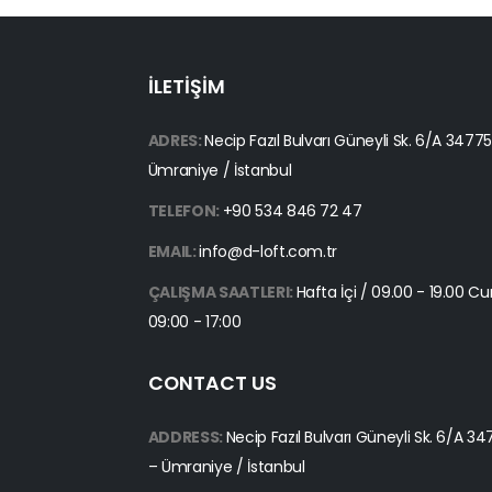
İLETİŞİM
ADRES:
Necip Fazıl Bulvarı Güneyli Sk. 6/A 3477
Ümraniye / İstanbul
TELEFON:
+90 534 846 72 47
EMAIL:
info@d-loft.com.tr
ÇALIŞMA SAATLERI:
Hafta İçi / 09.00 - 19.00 C
09:00 - 17:00
CONTACT US
ADDRESS:
Necip Fazıl Bulvarı Güneyli Sk. 6/A 3
– Ümraniye / İstanbul