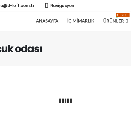
fo@d-loft.com.tr
Navigasyon
KEŞFET
ANASAYFA
İÇ MİMARLIK
ÜRÜNLER
cuk odası