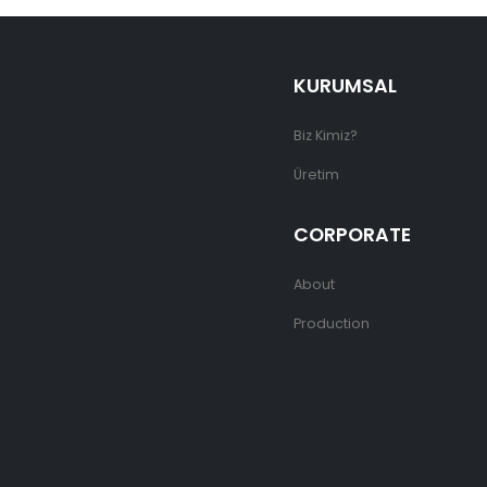
KURUMSAL
Biz Kimiz?
Üretim
CORPORATE
About
Production