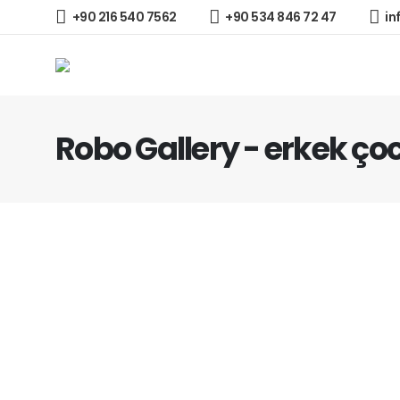
+90 216 540 7562
+90 534 846 72 47
in
Robo Gallery - erkek ço