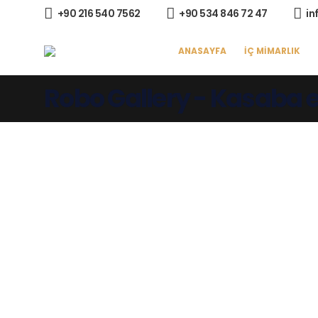
+90 216 540 7562
+90 534 846 72 47
in
ANASAYFA
İÇ MİMARLIK
Robo Gallery - Kasaba e