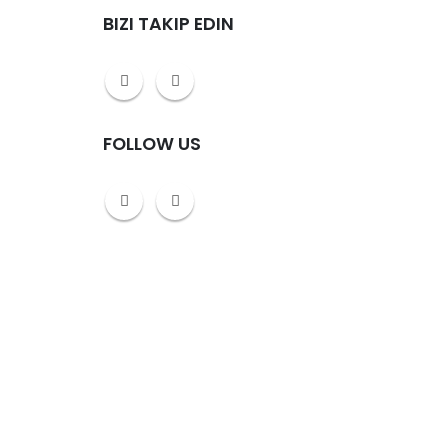
BIZI TAKIP EDIN
5 Dudullu –
FOLLOW US
umartesi /
4775 Dudullu