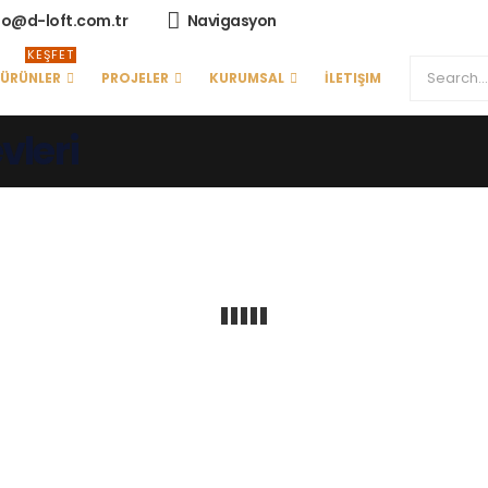
fo@d-loft.com.tr
Navigasyon
KEŞFET
ÜRÜNLER
PROJELER
KURUMSAL
İLETIŞIM
vleri