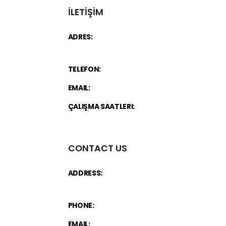
İLETİŞİM
ADRES:
Necip Fazıl Bulvarı Güneyli Sk. 6/A 3477
Ümraniye / İstanbul
TELEFON:
+90 534 846 72 47
EMAIL:
info@d-loft.com.tr
ÇALIŞMA SAATLERI:
Hafta İçi / 09.00 - 19.00 C
09:00 - 17:00
CONTACT US
ADDRESS:
Necip Fazıl Bulvarı Güneyli Sk. 6/A 3
– Ümraniye / İstanbul
PHONE:
+90 534 846 72 47
EMAIL:
info@d-loft.com.tr