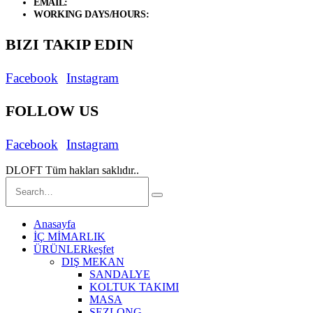
EMAIL:
info@d-loft.com.tr
WORKING DAYS/HOURS:
Weekdays / 9:00 AM - 7:00 PM Saturday/
BIZI TAKIP EDIN
Facebook
Instagram
FOLLOW US
Facebook
Instagram
DLOFT Tüm hakları saklıdır..
Anasayfa
İÇ MİMARLIK
ÜRÜNLER
keşfet
DIŞ MEKAN
SANDALYE
KOLTUK TAKIMI
MASA
ŞEZLONG