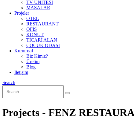
TV ÜNİTESİ
MASALAR
Projeler
OTEL
RESTAURANT
OFİS
KONUT
TİCARİ ALAN
ÇOCUK ODASI
Kurumsal
Biz Kimiz?
Üretim
Blog
İletişim
Search
Projects - FENZ RESTAURA