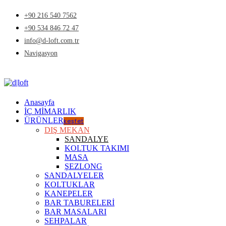
+90 216 540 7562
+90 534 846 72 47
info@d-loft.com.tr
Navigasyon
Anasayfa
İÇ MİMARLIK
ÜRÜNLER
keşfet
DIŞ MEKAN
SANDALYE
KOLTUK TAKIMI
MASA
ŞEZLONG
SANDALYELER
KOLTUKLAR
KANEPELER
BAR TABURELERİ
BAR MASALARI
SEHPALAR