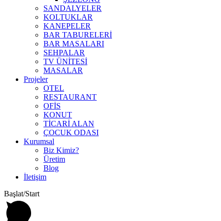
SANDALYELER
KOLTUKLAR
KANEPELER
BAR TABURELERİ
BAR MASALARI
SEHPALAR
TV ÜNİTESİ
MASALAR
Projeler
OTEL
RESTAURANT
OFİS
KONUT
TİCARİ ALAN
ÇOCUK ODASI
Kurumsal
Biz Kimiz?
Üretim
Blog
İletişim
Başlat/Start