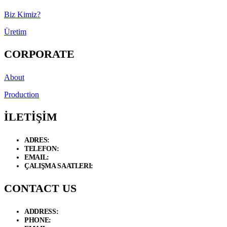
Biz Kimiz?
Üretim
CORPORATE
About
Production
İLETİŞİM
ADRES:
Necip Fazıl Bulvarı Güneyli Sk. 6/A 34775 Dudullu – Ümraniye 
TELEFON:
+90 534 846 72 47
EMAIL:
info@d-loft.com.tr
ÇALIŞMA SAATLERI:
Hafta İçi / 09.00 - 19.00 Cumartesi / 09:00 - 17
CONTACT US
ADDRESS:
Necip Fazıl Bulvarı Güneyli Sk. 6/A 34775 Dudullu – Ümrani
PHONE:
+90 534 846 72 47