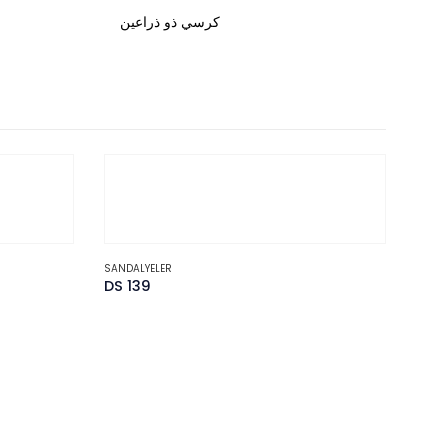
كرسي ذو ذراعين
SANDALYELER
DS 139