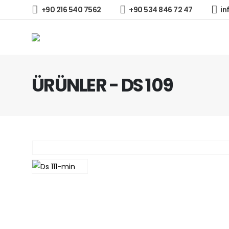
+90 216 540 7562
+90 534 846 72 47
in
ÜRÜNLER - DS 109