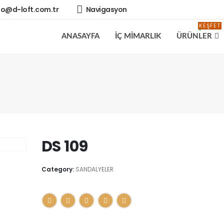
fo@d-loft.com.tr
Navigasyon
KEŞFET
ANASAYFA
İÇ MİMARLIK
ÜRÜNLER
DS 109
Category:
SANDALYELER