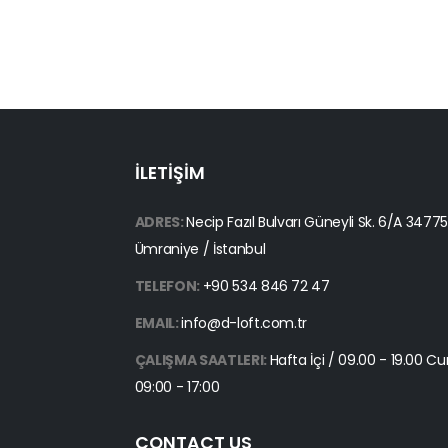
İLETİŞİM
ADRES:
Necip Fazıl Bulvarı Güneyli Sk. 6/A 3477
Ümraniye / İstanbul
TELEFON:
+90 534 846 72 47
EMAIL:
info@d-loft.com.tr
ÇALIŞMA SAATLERI:
Hafta İçi / 09.00 - 19.00 C
09:00 - 17:00
CONTACT US