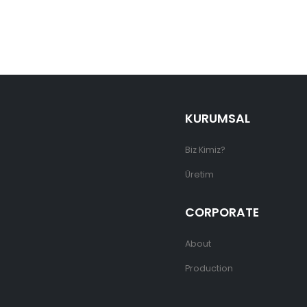
KURUMSAL
Biz Kimiz?
Üretim
CORPORATE
About
Production