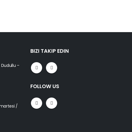
SANDA
DS 1
BIZI TAKIP EDIN
5 Dudullu –
FOLLOW US
umartesi /