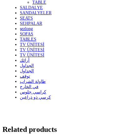
TABLE
SALDALYE
SANDALYELER
SEATS
SEHPALAR
şezlong
SOFAS
TABLES
TV ÜNİTESİ
TV ÜNİTESİ
TV ÜNİTESİ
أرائك
الجداول
الجداول
توقف
طاولة الشراب
في الخارج
كراسي جلوس
كرسي ذو ذراعين
Related products