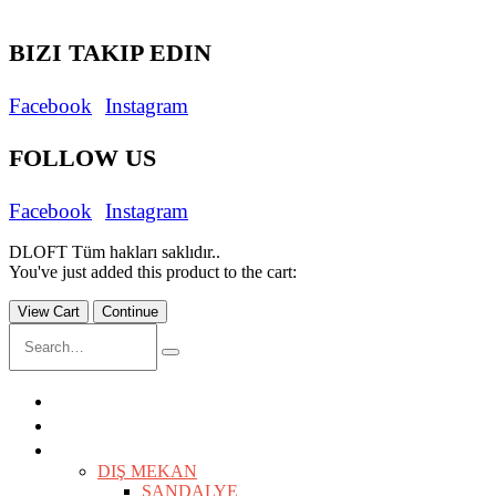
Saturday/ 9:00 AM - 5:00 PM
BIZI TAKIP EDIN
Facebook
Instagram
FOLLOW US
Facebook
Instagram
DLOFT Tüm hakları saklıdır..
You've just added this product to the cart:
View Cart
Continue
ANASAYFA
İÇ MİMARLIK
ÜRÜNLER
KEŞFET
DIŞ MEKAN
SANDALYE