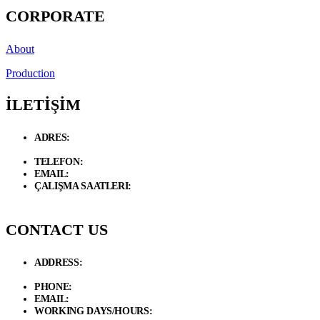
CORPORATE
About
Production
İLETİŞİM
ADRES:
Necip Fazıl Bulvarı Güneyli Sk. 6/A 34775 Dudullu –
Ümraniye / İstanbul
TELEFON:
+90 534 846 72 47
EMAIL:
info@d-loft.com.tr
ÇALIŞMA SAATLERI:
Hafta İçi / 09.00 - 19.00 Cumartesi / 09:00 -
17:00
CONTACT US
ADDRESS:
Necip Fazıl Bulvarı Güneyli Sk. 6/A 34775 Dudullu –
Ümraniye / İstanbul
PHONE:
+90 534 846 72 47
EMAIL:
info@d-loft.com.tr
WORKING DAYS/HOURS:
Weekdays / 9:00 AM - 7:00 PM