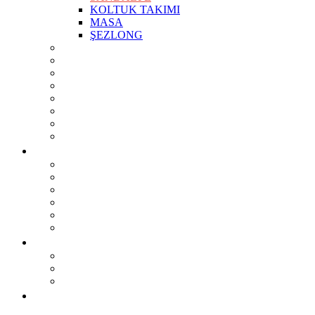
KOLTUK TAKIMI
MASA
ŞEZLONG
SANDALYELER
KOLTUKLAR
KANEPELER
BAR TABURELERİ
BAR MASALARI
SEHPALAR
TV ÜNİTESİ
MASALAR
PROJELER
OTEL
RESTAURANT
OFİS
KONUT
TİCARİ ALAN
ÇOCUK ODASI
KURUMSAL
Biz Kimiz?
Üretim
Blog
İLETIŞIM