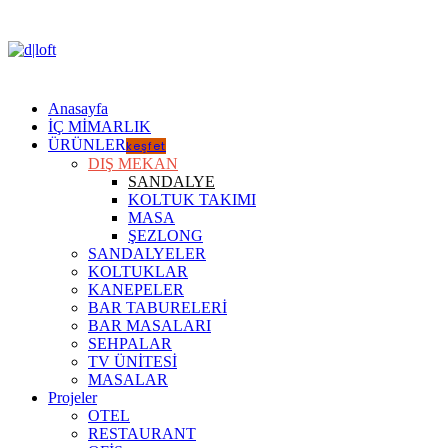
Anasayfa
İÇ MİMARLIK
ÜRÜNLER
keşfet
DIŞ MEKAN
SANDALYE
KOLTUK TAKIMI
MASA
ŞEZLONG
SANDALYELER
KOLTUKLAR
KANEPELER
BAR TABURELERİ
BAR MASALARI
SEHPALAR
TV ÜNİTESİ
MASALAR
Projeler
OTEL
RESTAURANT