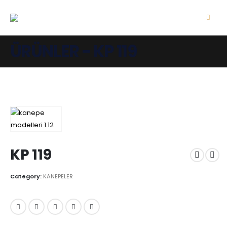
ÜRÜNLER - KP 119
KP 119
Category:
KANEPELER