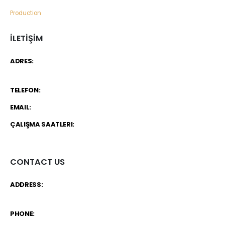
Production
İLETİŞİM
ADRES:
Necip Fazıl Bulvarı Güneyli Sk. 6/A 34775 Dudullu –
Ümraniye / İstanbul
TELEFON:
+90 534 846 72 47
EMAIL:
info@d-loft.com.tr
ÇALIŞMA SAATLERI:
Hafta İçi / 09.00 - 19.00 Cumartesi / 09:00 -
17:00
CONTACT US
ADDRESS:
Necip Fazıl Bulvarı Güneyli Sk. 6/A 34775 Dudullu –
Ümraniye / İstanbul
PHONE:
+90 534 846 72 47