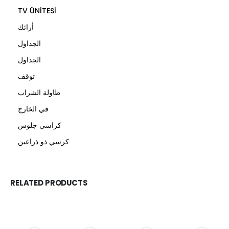
TV ÜNİTESİ
أرائك
الجداول
الجداول
توقف
طاولة الشراب
في الخارج
كراسي جلوس
كرسي ذو ذراعين
RELATED PRODUCTS