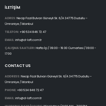
İLETİŞİM
ADRES:
Necip Fazıl Bulvarı Güneyli Sk. 6/A 34775 Dudullu –
Ümraniye / İstanbul
TELEFON:
+90 534 846 72 47
EMAIL:
info@d-loft.com.tr
ÇALIŞMA SAATLERI:
Hafta İçi / 09.00 - 19.00 Cumartesi / 09:00 -
17:00
CONTACT US
ADDRESS:
Necip Fazıl Bulvarı Güneyli Sk. 6/A 34775 Dudullu –
Ümraniye / İstanbul
PHONE:
+90 534 846 72 47
EMAIL:
info@d-loft.com.tr