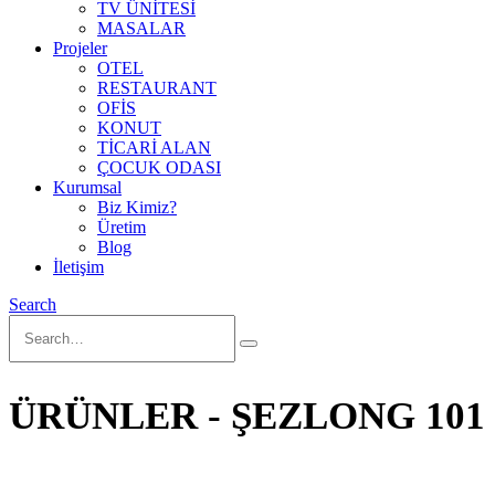
TV ÜNİTESİ
MASALAR
Projeler
OTEL
RESTAURANT
OFİS
KONUT
TİCARİ ALAN
ÇOCUK ODASI
Kurumsal
Biz Kimiz?
Üretim
Blog
İletişim
Search
ÜRÜNLER - ŞEZLONG 101