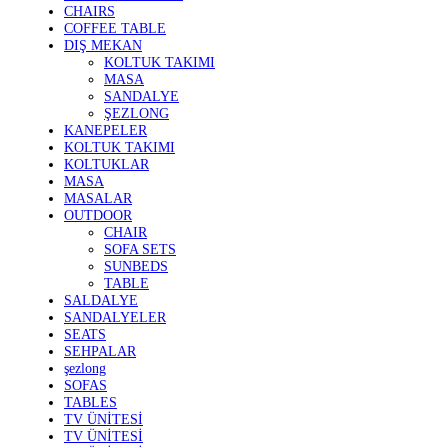
CHAIRS
COFFEE TABLE
DIŞ MEKAN
KOLTUK TAKIMI
MASA
SANDALYE
ŞEZLONG
KANEPELER
KOLTUK TAKIMI
KOLTUKLAR
MASA
MASALAR
OUTDOOR
CHAIR
SOFA SETS
SUNBEDS
TABLE
SALDALYE
SANDALYELER
SEATS
SEHPALAR
şezlong
SOFAS
TABLES
TV ÜNİTESİ
TV ÜNİTESİ