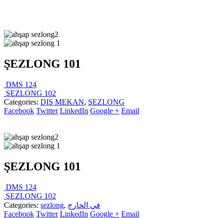
ŞEZLONG 101
DMS 124
ŞEZLONG 102
Categories:
DIŞ MEKAN
,
ŞEZLONG
Facebook
Twitter
LinkedIn
Google +
Email
ŞEZLONG 101
DMS 124
ŞEZLONG 102
Categories:
şezlong
,
في الخارج
Facebook
Twitter
LinkedIn
Google +
Email