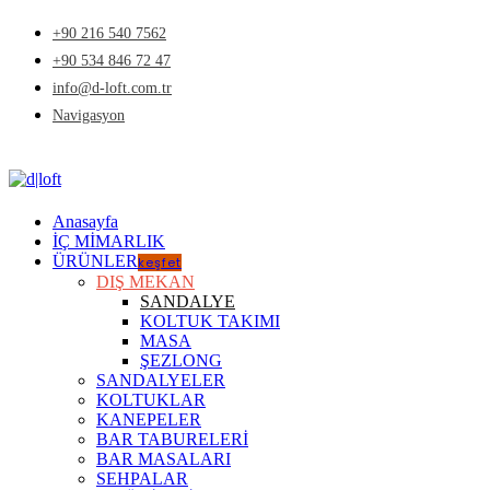
+90 216 540 7562
+90 534 846 72 47
info@d-loft.com.tr
Navigasyon
Anasayfa
İÇ MİMARLIK
ÜRÜNLER
keşfet
DIŞ MEKAN
SANDALYE
KOLTUK TAKIMI
MASA
ŞEZLONG
SANDALYELER
KOLTUKLAR
KANEPELER
BAR TABURELERİ
BAR MASALARI
SEHPALAR