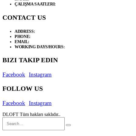
ÇALIŞMA SAATLERI:
Hafta İçi / 09.00 - 19.00 Cumartesi / 09:00 - 17
CONTACT US
ADDRESS:
Necip Fazıl Bulvarı Güneyli Sk. 6/A 34775 Dudullu – Ümrani
PHONE:
+90 534 846 72 47
EMAIL:
info@d-loft.com.tr
WORKING DAYS/HOURS:
Weekdays / 9:00 AM - 7:00 PM Saturday/
BIZI TAKIP EDIN
Facebook
Instagram
FOLLOW US
Facebook
Instagram
DLOFT Tüm hakları saklıdır..