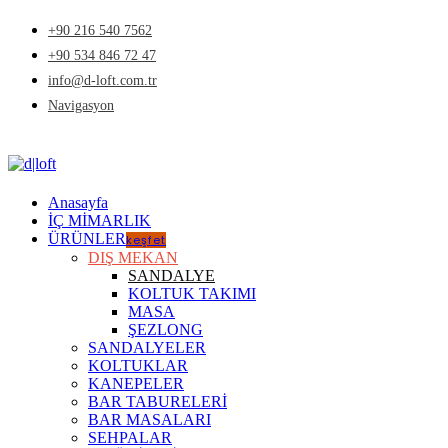
+90 216 540 7562
+90 534 846 72 47
info@d-loft.com.tr
Navigasyon
Anasayfa
İÇ MİMARLIK
ÜRÜNLER
keşfet
DIŞ MEKAN
SANDALYE
KOLTUK TAKIMI
MASA
ŞEZLONG
SANDALYELER
KOLTUKLAR
KANEPELER
BAR TABURELERİ
BAR MASALARI
SEHPALAR