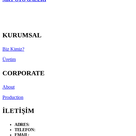
KURUMSAL
Biz Kimiz?
Üretim
CORPORATE
About
Production
İLETİŞİM
ADRES:
Necip Fazıl Bulvarı Güneyli Sk. 6/A 34775 Dudullu – Ümraniye 
TELEFON:
+90 534 846 72 47
EMAIL:
info@d-loft.com.tr