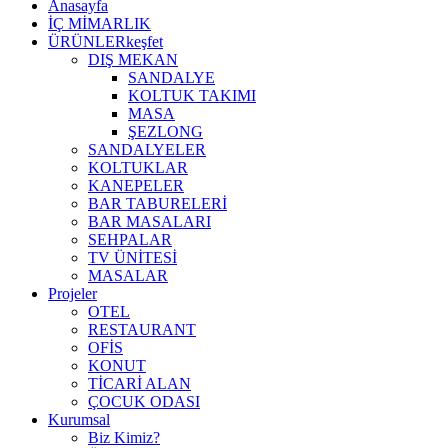
Anasayfa
İÇ MİMARLIK
ÜRÜNLER
keşfet
DIŞ MEKAN
SANDALYE
KOLTUK TAKIMI
MASA
ŞEZLONG
SANDALYELER
KOLTUKLAR
KANEPELER
BAR TABURELERİ
BAR MASALARI
SEHPALAR
TV ÜNİTESİ
MASALAR
Projeler
OTEL
RESTAURANT
OFİS
KONUT
TİCARİ ALAN
ÇOCUK ODASI
Kurumsal
Biz Kimiz?