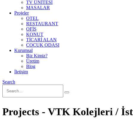
TV ÜNİTESİ
MASALAR
Projeler
OTEL
RESTAURANT
OFİS
KONUT
TİCARİ ALAN
ÇOCUK ODASI
Kurumsal
Biz Kimiz?
Üretim
Blog
İletişim
Search
Projects - VTK Kolejleri / İs