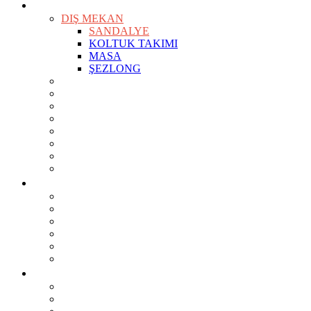
ÜRÜNLER
KEŞFET
DIŞ MEKAN
SANDALYE
KOLTUK TAKIMI
MASA
ŞEZLONG
SANDALYELER
KOLTUKLAR
KANEPELER
BAR TABURELERİ
BAR MASALARI
SEHPALAR
TV ÜNİTESİ
MASALAR
PROJELER
OTEL
RESTAURANT
OFİS
KONUT
TİCARİ ALAN
ÇOCUK ODASI
KURUMSAL
Biz Kimiz?
Üretim