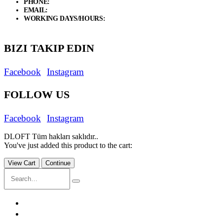
PHONE:
+90 534 846 72 47
EMAIL:
info@d-loft.com.tr
WORKING DAYS/HOURS:
Weekdays / 9:00 AM - 7:00 PM
Saturday/ 9:00 AM - 5:00 PM
BIZI TAKIP EDIN
Facebook
Instagram
FOLLOW US
Facebook
Instagram
DLOFT Tüm hakları saklıdır..
You've just added this product to the cart:
View Cart
Continue
ANASAYFA
İÇ MİMARLIK