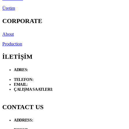
Üretim
CORPORATE
About
Production
İLETİŞİM
ADRES:
Necip Fazıl Bulvarı Güneyli Sk. 6/A 34775 Dudullu –
Ümraniye / İstanbul
TELEFON:
+90 534 846 72 47
EMAIL:
info@d-loft.com.tr
ÇALIŞMA SAATLERI:
Hafta İçi / 09.00 - 19.00 Cumartesi / 09:00 -
17:00
CONTACT US
ADDRESS:
Necip Fazıl Bulvarı Güneyli Sk. 6/A 34775 Dudullu –
Ümraniye / İstanbul