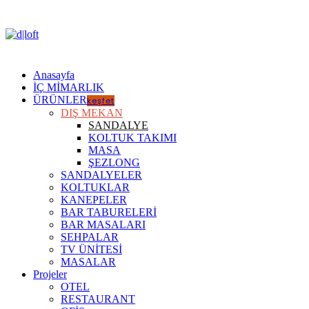
Anasayfa
İÇ MİMARLIK
ÜRÜNLER
keşfet
DIŞ MEKAN
SANDALYE
KOLTUK TAKIMI
MASA
ŞEZLONG
SANDALYELER
KOLTUKLAR
KANEPELER
BAR TABURELERİ
BAR MASALARI
SEHPALAR
TV ÜNİTESİ
MASALAR
Projeler
OTEL
RESTAURANT