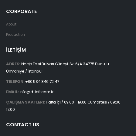
CORPORATE
About
Production
İLETİŞİM
ADRES:
Necip Fazıl Bulvarı Güneyli Sk. 6/A 34775 Dudullu –
Ümraniye / İstanbul
TELEFON:
+90 534 846 72 47
EMAIL:
info@d-loft.com.tr
ÇALIŞMA SAATLERI:
Hafta İçi / 09.00 - 19.00 Cumartesi / 09:00 -
17:00
CONTACT US