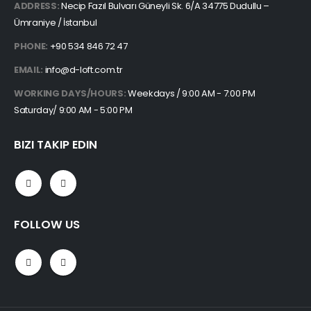
ADDRESS:
Necip Fazıl Bulvarı Güneyli Sk. 6/A 34775 Dudullu –
Ümraniye / İstanbul
PHONE:
+90 534 846 72 47
EMAIL:
info@d-loft.com.tr
WORKING DAYS/HOURS:
Weekdays / 9:00 AM - 7:00 PM
Saturday/ 9:00 AM - 5:00 PM
BIZI TAKIP EDIN
FOLLOW US