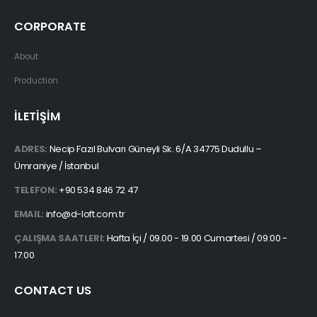
CORPORATE
About
Production
İLETİŞİM
ADRES:
Necip Fazıl Bulvarı Güneyli Sk. 6/A 34775 Dudullu –
Ümraniye / İstanbul
TELEFON:
+90 534 846 72 47
EMAIL:
info@d-loft.com.tr
ÇALIŞMA SAATLERI:
Hafta İçi / 09.00 - 19.00 Cumartesi / 09:00 -
17:00
CONTACT US