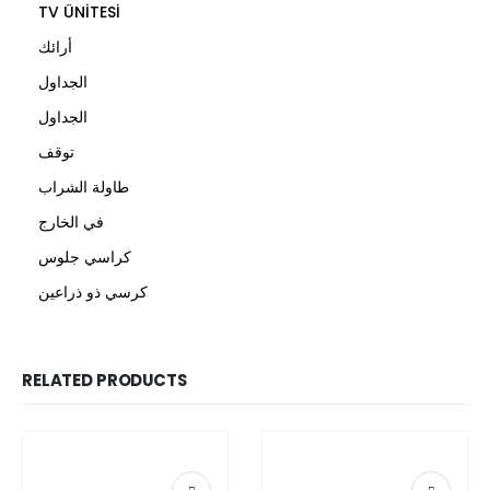
TV ÜNİTESİ
أرائك
الجداول
الجداول
توقف
طاولة الشراب
في الخارج
كراسي جلوس
كرسي ذو ذراعين
RELATED PRODUCTS