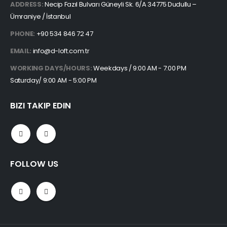
ADDRESS:
Necip Fazıl Bulvarı Güneyli Sk. 6/A 34775 Dudullu –
Ümraniye / İstanbul
PHONE:
+90 534 846 72 47
EMAIL:
info@d-loft.com.tr
WORKING DAYS/HOURS:
Weekdays / 9:00 AM - 7:00 PM
Saturday/ 9:00 AM - 5:00 PM
BIZI TAKIP EDIN
FOLLOW US