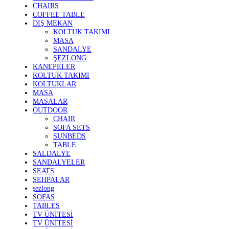
CHAIRS
COFFEE TABLE
DIŞ MEKAN
KOLTUK TAKIMI
MASA
SANDALYE
ŞEZLONG
KANEPELER
KOLTUK TAKIMI
KOLTUKLAR
MASA
MASALAR
OUTDOOR
CHAIR
SOFA SETS
SUNBEDS
TABLE
SALDALYE
SANDALYELER
SEATS
SEHPALAR
şezlong
SOFAS
TABLES
TV ÜNİTESİ
TV ÜNİTESİ