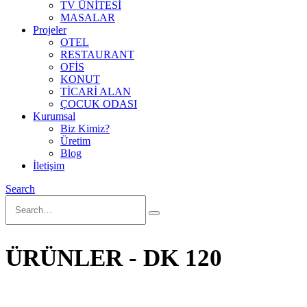
TV ÜNİTESİ
MASALAR
Projeler
OTEL
RESTAURANT
OFİS
KONUT
TİCARİ ALAN
ÇOCUK ODASI
Kurumsal
Biz Kimiz?
Üretim
Blog
İletişim
Search
ÜRÜNLER - DK 120