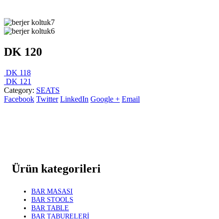
DK 120
DK 118
DK 121
Category:
SEATS
Facebook
Twitter
LinkedIn
Google +
Email
Ürün kategorileri
BAR MASASI
BAR STOOLS
BAR TABLE
BAR TABURELERİ