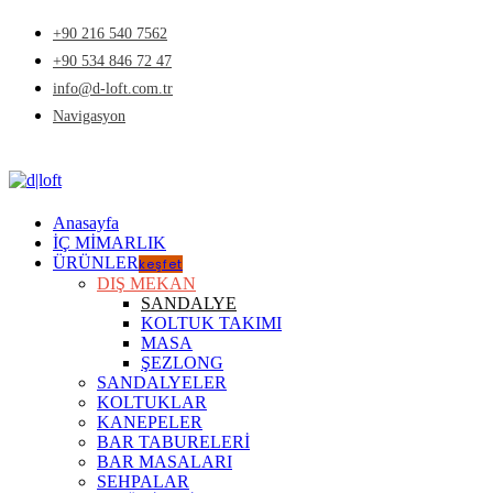
+90 216 540 7562
+90 534 846 72 47
info@d-loft.com.tr
Navigasyon
Anasayfa
İÇ MİMARLIK
ÜRÜNLER
keşfet
DIŞ MEKAN
SANDALYE
KOLTUK TAKIMI
MASA
ŞEZLONG
SANDALYELER
KOLTUKLAR
KANEPELER
BAR TABURELERİ
BAR MASALARI
SEHPALAR