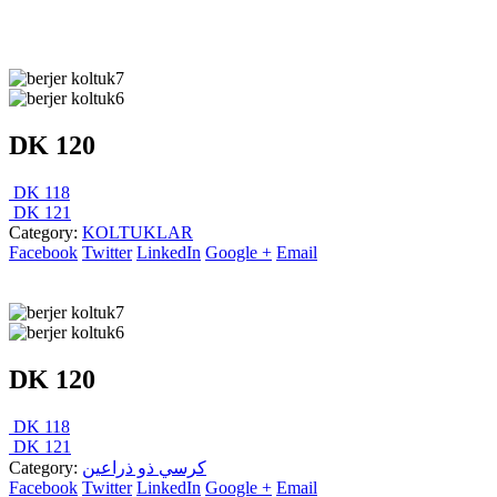
DK 120
DK 118
DK 121
Category:
KOLTUKLAR
Facebook
Twitter
LinkedIn
Google +
Email
DK 120
DK 118
DK 121
Category:
كرسي ذو ذراعين
Facebook
Twitter
LinkedIn
Google +
Email