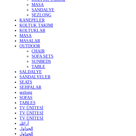
MASA
SANDALYE
ŞEZLONG
KANEPELER
KOLTUK TAKIMI
KOLTUKLAR
MASA
MASALAR
OUTDOOR
CHAIR
SOFA SETS
SUNBEDS
TABLE
SALDALYE
SANDALYELER
SEATS
SEHPALAR
şezlong
SOFAS
TABLES
TV ÜNİTESİ
TV ÜNİTESİ
TV ÜNİTESİ
أرائك
الجداول
الجداول