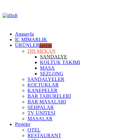
Anasayfa
İÇ MİMARLIK
ÜRÜNLER
keşfet
DIŞ MEKAN
SANDALYE
KOLTUK TAKIMI
MASA
ŞEZLONG
SANDALYELER
KOLTUKLAR
KANEPELER
BAR TABURELERİ
BAR MASALARI
SEHPALAR
TV ÜNİTESİ
MASALAR
Projeler
OTEL
RESTAURANT