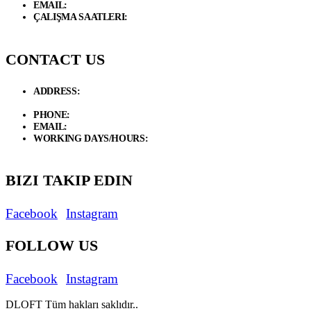
EMAIL:
info@d-loft.com.tr
ÇALIŞMA SAATLERI:
Hafta İçi / 09.00 - 19.00 Cumartesi / 09:00 -
17:00
CONTACT US
ADDRESS:
Necip Fazıl Bulvarı Güneyli Sk. 6/A 34775 Dudullu –
Ümraniye / İstanbul
PHONE:
+90 534 846 72 47
EMAIL:
info@d-loft.com.tr
WORKING DAYS/HOURS:
Weekdays / 9:00 AM - 7:00 PM
Saturday/ 9:00 AM - 5:00 PM
BIZI TAKIP EDIN
Facebook
Instagram
FOLLOW US
Facebook
Instagram
DLOFT Tüm hakları saklıdır..