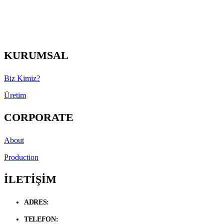
KURUMSAL
Biz Kimiz?
Üretim
CORPORATE
About
Production
İLETİŞİM
ADRES:
Necip Fazıl Bulvarı Güneyli Sk. 6/A 34775 Dudullu –
Ümraniye / İstanbul
TELEFON:
+90 534 846 72 47