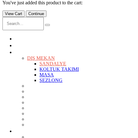
You've just added this product to the cart:
View Cart
Continue
ANASAYFA
İÇ MİMARLIK
ÜRÜNLER
KEŞFET
DIŞ MEKAN
SANDALYE
KOLTUK TAKIMI
MASA
ŞEZLONG
SANDALYELER
KOLTUKLAR
KANEPELER
BAR TABURELERİ
BAR MASALARI
SEHPALAR
TV ÜNİTESİ
MASALAR
PROJELER
OTEL