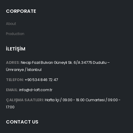
CORPORATE
About
Production
İLETİŞİM
ADRES:
Necip Fazıl Bulvarı Güneyli Sk. 6/A 34775 Dudullu –
Ümraniye / İstanbul
TELEFON:
+90 534 846 72 47
EMAIL:
info@d-loft.com.tr
ÇALIŞMA SAATLERI:
Hafta İçi / 09.00 - 19.00 Cumartesi / 09:00 -
17:00
CONTACT US