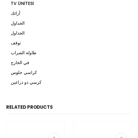
TV ÜNİTESİ
أرائك
الجداول
الجداول
توقف
طاولة الشراب
في الخارج
كراسي جلوس
كرسي ذو ذراعين
RELATED PRODUCTS