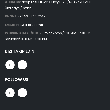
ADDRESS:
Necip Fazıl Bulvarı Güneyli Sk. 6/A 34775 Dudullu –
Ümraniye / İstanbul
PHONE:
+90 534 846 72 47
EMAIL:
info@d-loft.com.tr
WORKING DAYS/HOURS:
Weekdays / 9:00 AM - 7:00 PM
Saturday/ 9:00 AM - 5:00 PM
BIZI TAKIP EDIN
FOLLOW US