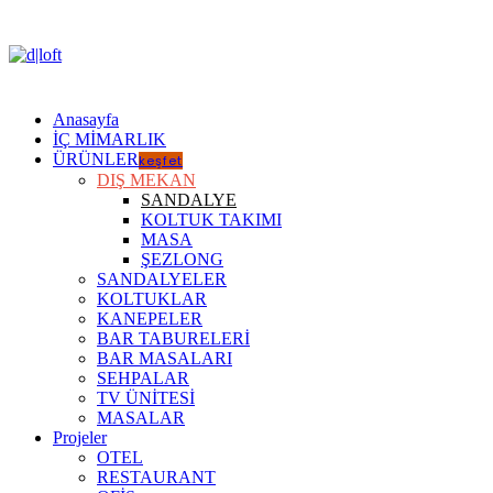
Anasayfa
İÇ MİMARLIK
ÜRÜNLER
keşfet
DIŞ MEKAN
SANDALYE
KOLTUK TAKIMI
MASA
ŞEZLONG
SANDALYELER
KOLTUKLAR
KANEPELER
BAR TABURELERİ
BAR MASALARI
SEHPALAR
TV ÜNİTESİ
MASALAR
Projeler
OTEL
RESTAURANT