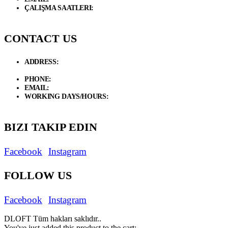
ÇALIŞMA SAATLERI:
Hafta İçi / 09.00 - 19.00 Cumartesi / 09:00 -
17:00
CONTACT US
ADDRESS:
Necip Fazıl Bulvarı Güneyli Sk. 6/A 34775 Dudullu –
Ümraniye / İstanbul
PHONE:
+90 534 846 72 47
EMAIL:
info@d-loft.com.tr
WORKING DAYS/HOURS:
Weekdays / 9:00 AM - 7:00 PM
Saturday/ 9:00 AM - 5:00 PM
BIZI TAKIP EDIN
Facebook
Instagram
FOLLOW US
Facebook
Instagram
DLOFT Tüm hakları saklıdır..
You've just added this product to the cart: