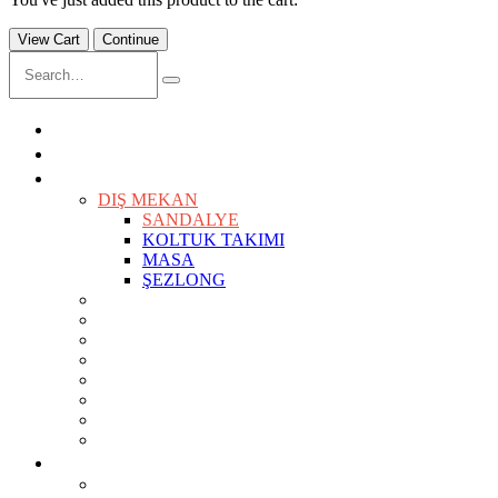
View Cart
Continue
ANASAYFA
İÇ MİMARLIK
ÜRÜNLER
KEŞFET
DIŞ MEKAN
SANDALYE
KOLTUK TAKIMI
MASA
ŞEZLONG
SANDALYELER
KOLTUKLAR
KANEPELER
BAR TABURELERİ
BAR MASALARI
SEHPALAR
TV ÜNİTESİ
MASALAR
PROJELER
OTEL