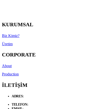
KURUMSAL
Biz Kimiz?
Üretim
CORPORATE
About
Production
İLETİŞİM
ADRES:
Necip Fazıl Bulvarı Güneyli Sk. 6/A 34775 Dudullu –
Ümraniye / İstanbul
TELEFON:
+90 534 846 72 47
EMAIL:
info@d-loft.com.tr