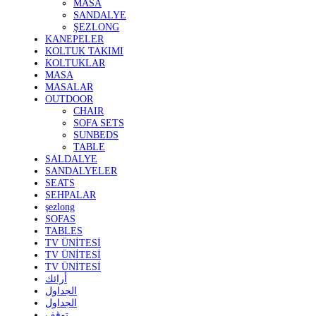
MASA
SANDALYE
ŞEZLONG
KANEPELER
KOLTUK TAKIMI
KOLTUKLAR
MASA
MASALAR
OUTDOOR
CHAIR
SOFA SETS
SUNBEDS
TABLE
SALDALYE
SANDALYELER
SEATS
SEHPALAR
şezlong
SOFAS
TABLES
TV ÜNİTESİ
TV ÜNİTESİ
TV ÜNİTESİ
أرائك
الجداول
الجداول
توقف