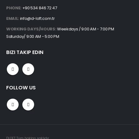
PHONE:
+90 534 846 72 47
EMAIL:
info@d-loft.com.tr
WORKING DAYS/HOURS:
Weekdays / 9:00 AM - 7:00 PM
Saturday/ 9:00 AM - 5:00 PM
BIZI TAKIP EDIN
FOLLOW US
DLOFT Tüm hakları saklıdır..