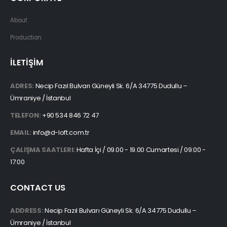
About
Production
İLETİŞİM
ADRES:
Necip Fazıl Bulvarı Güneyli Sk. 6/A 34775 Dudullu –
Ümraniye / İstanbul
TELEFON:
+90 534 846 72 47
EMAIL:
info@d-loft.com.tr
ÇALIŞMA SAATLERI:
Hafta İçi / 09.00 - 19.00 Cumartesi / 09:00 -
17:00
CONTACT US
ADDRESS:
Necip Fazıl Bulvarı Güneyli Sk. 6/A 34775 Dudullu –
Ümraniye / İstanbul