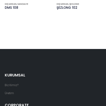
DIŞ MEKAN
,
SANDALYE
DIŞ MEKAN
,
ŞEZLONG
DMS 108
ŞEZLONG 102
KURUMSAL
Biz Kimiz?
Üretim
CORPORATE