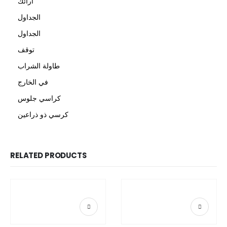
أرائك
الجداول
الجداول
توقف
طاولة الشراب
في الخارج
كراسي جلوس
كرسي ذو ذراعين
RELATED PRODUCTS