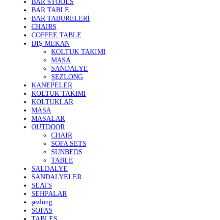
BAR STOOLS
BAR TABLE
BAR TABURELERİ
CHAIRS
COFFEE TABLE
DIŞ MEKAN
KOLTUK TAKIMI
MASA
SANDALYE
ŞEZLONG
KANEPELER
KOLTUK TAKIMI
KOLTUKLAR
MASA
MASALAR
OUTDOOR
CHAIR
SOFA SETS
SUNBEDS
TABLE
SALDALYE
SANDALYELER
SEATS
SEHPALAR
şezlong
SOFAS
TABLES