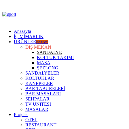
Anasayfa
İÇ MİMARLIK
ÜRÜNLER
keşfet
DIŞ MEKAN
SANDALYE
KOLTUK TAKIMI
MASA
ŞEZLONG
SANDALYELER
KOLTUKLAR
KANEPELER
BAR TABURELERİ
BAR MASALARI
SEHPALAR
TV ÜNİTESİ
MASALAR
Projeler
OTEL
RESTAURANT