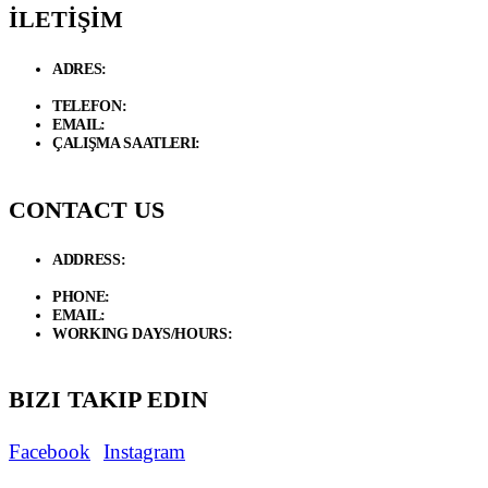
İLETİŞİM
ADRES:
Necip Fazıl Bulvarı Güneyli Sk. 6/A 34775 Dudullu –
Ümraniye / İstanbul
TELEFON:
+90 534 846 72 47
EMAIL:
info@d-loft.com.tr
ÇALIŞMA SAATLERI:
Hafta İçi / 09.00 - 19.00 Cumartesi / 09:00 -
17:00
CONTACT US
ADDRESS:
Necip Fazıl Bulvarı Güneyli Sk. 6/A 34775 Dudullu –
Ümraniye / İstanbul
PHONE:
+90 534 846 72 47
EMAIL:
info@d-loft.com.tr
WORKING DAYS/HOURS:
Weekdays / 9:00 AM - 7:00 PM
Saturday/ 9:00 AM - 5:00 PM
BIZI TAKIP EDIN
Facebook
Instagram