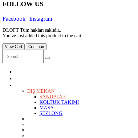
FOLLOW US
Facebook
Instagram
DLOFT Tüm hakları saklıdır..
You've just added this product to the cart:
View Cart
Continue
ANASAYFA
İÇ MİMARLIK
ÜRÜNLER
KEŞFET
DIŞ MEKAN
SANDALYE
KOLTUK TAKIMI
MASA
ŞEZLONG
SANDALYELER
KOLTUKLAR
KANEPELER
BAR TABURELERİ