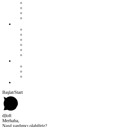
BAR MASALARI
SEHPALAR
TV ÜNİTESİ
MASALAR
PROJELER
OTEL
RESTAURANT
OFİS
KONUT
TİCARİ ALAN
ÇOCUK ODASI
KURUMSAL
Biz Kimiz?
Üretim
Blog
İLETIŞIM
Başlat/Start
d|loft
Merhaba,
Nasıl yardımcı olabiliriz?